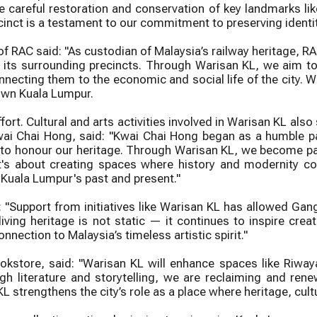
 careful restoration and conservation of key landmarks li
ecinct is a testament to our commitment to preserving ident
of RAC said: "As custodian of Malaysia’s railway heritage, R
d its surrounding precincts. Through Warisan KL, we aim to
connecting them to the economic and social life of the city.
town Kuala Lumpur.
ffort. Cultural and arts activities involved in Warisan KL a
 Chai Hong, said: "Kwai Chai Hong began as a humble pass
to honour our heritage. Through Warisan KL, we become part 
 It's about creating spaces where history and modernity coe
of Kuala Lumpur's past and present."
 "Support from initiatives like Warisan KL has allowed Gan
living heritage is not static — it continues to inspire cre
nnection to Malaysia’s timeless artistic spirit."
store, said: "Warisan KL will enhance spaces like Riwayat
h literature and storytelling, we are reclaiming and renew
KL strengthens the city’s role as a place where heritage, cul