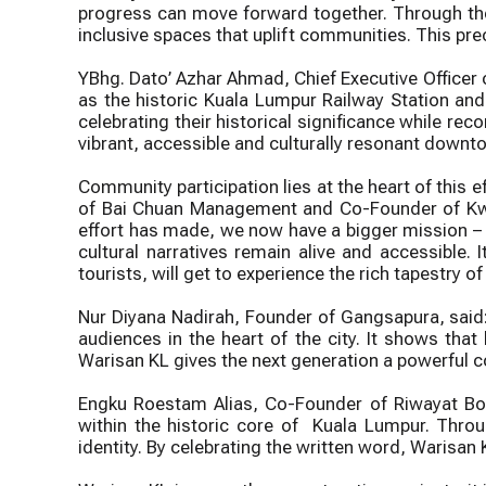
progress can move forward together. Through the
inclusive spaces that uplift communities. This pr
YBhg. Dato’ Azhar Ahmad, Chief Executive Officer 
as the historic Kuala Lumpur Railway Station an
celebrating their historical significance while re
vibrant, accessible and culturally resonant down
Community participation lies at the heart of this e
of Bai Chuan Management and Co-Founder of Kwai
effort has made, we now have a bigger mission – 
cultural narratives remain alive and accessible.
tourists, will get to experience the rich tapestry 
Nur Diyana Nadirah, Founder of Gangsapura, said:
audiences in the heart of the city. It shows that 
Warisan KL gives the next generation a powerful co
Engku Roestam Alias, Co-Founder of Riwayat Book
within the historic core of Kuala Lumpur. Throug
identity. By celebrating the written word, Warisan 