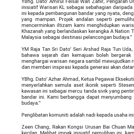
YBhg. Dato’ Amirul Feisal Wan Zahir, Pengarah
inisiatif Warisan KL sebagai sebahagian daripad
ini kepada pembangunan bandar yang nyata, deng
yang mampan. Projek andalan seperti pemulih
mencerminkan iltizam kami menghidupkan warisan
Khazanah yang berlandaskan kerangka A Nation T
Malaysia sebagai destinasi pelancongan budaya.”
YM Raja Tan Sri Dato’ Seri Arshad Raja Tun Ud
bahawa sejarah dan kemajuan boleh bergerak s
menghargai warisan negara sambil mewujudkan rua
dan memberi inspirasi kepada generasi akan data
YBhg. Dato’ Azhar Ahmad, Ketua Pegawai Eksekuti
menyerlahkan semula aset ikonik seperti Stese
kawasan ini sebagai mercu tanda sivik yang pent
bandar ini. Kami berbangga dapat menyumbang k
budaya.”
Penglibatan komuniti adalah nadi kepada usaha in
Zeen Chang, Rakan Kongsi Urusan Bai Chuan Ma
kecilan. Melihat impak inisiatif pemulihan ini,