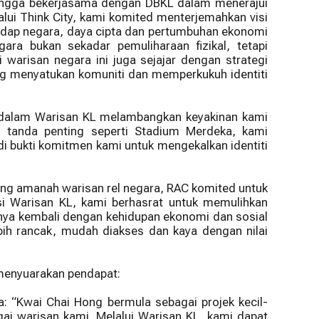
bangga bekerjasama dengan DBKL dalam menerajui
lui Think City, kami komited menterjemahkan visi
adap negara, daya cipta dan pertumbuhan ekonomi
a bukan sekadar pemuliharaan fizikal, tetapi
warisan negara ini juga sejajar dengan strategi
ng menyatukan komuniti dan memperkukuh identiti
8 dalam Warisan KL melambangkan keyakinan kami
u tanda penting seperti Stadium Merdeka, kami
i bukti komitmen kami untuk mengekalkan identiti
ng amanah warisan rel negara, RAC komited untuk
si Warisan KL, kami berhasrat untuk memulihkan
nya kembali dengan kehidupan ekonomi dan sosial
ih rancak, mudah diakses dan kaya dengan nilai
 menyuarakan pendapat:
“Kwai Chai Hong bermula sebagai projek kecil-
gai warisan kami. Melalui Warisan KL, kami dapat