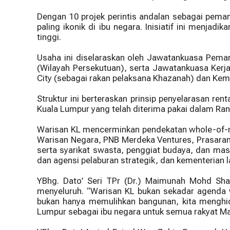
Dengan 10 projek perintis andalan sebagai pema
paling ikonik di ibu negara. Inisiatif ini menja
tinggi.
Usaha ini diselaraskan oleh Jawatankuasa Peman
(Wilayah Persekutuan), serta Jawatankuasa Kerja
City (sebagai rakan pelaksana Khazanah) dan Kem
Struktur ini berteraskan prinsip penyelarasan re
Kuala Lumpur yang telah diterima pakai dalam R
Warisan KL mencerminkan pendekatan whole-of-na
Warisan Negara, PNB Merdeka Ventures, Prasaran
serta syarikat swasta, penggiat budaya, dan mas
dan agensi pelaburan strategik, dan kementerian l
YBhg. Dato’ Seri TPr (Dr.) Maimunah Mohd Sha
menyeluruh. “Warisan KL bukan sekadar agenda w
bukan hanya memulihkan bangunan, kita menghid
Lumpur sebagai ibu negara untuk semua rakyat Ma