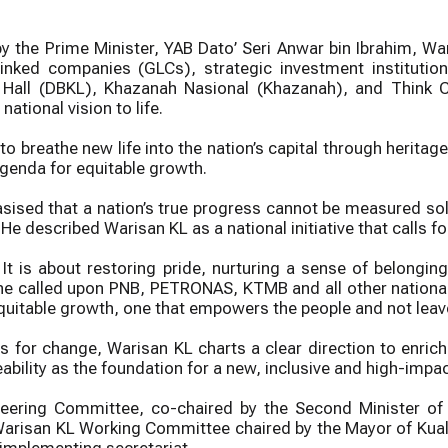
 the Prime Minister, YAB Dato’ Seri Anwar bin Ibrahim, Wa
nked companies (GLCs), strategic investment institutions
ity Hall (DBKL), Khazanah Nasional (Khazanah), and Think
ational vision to life.
 breathe new life into the nation’s capital through heritage
genda for equitable growth.
sised that a nation’s true progress cannot be measured sole
e described Warisan KL as a national initiative that calls fo
 It is about restoring pride, nurturing a sense of belongin
 he called upon PNB, PETRONAS, KTMB and all other national
equitable growth, one that empowers the people and not lea
s for change, Warisan KL charts a clear direction to enrich 
iveability as the foundation for a new, inclusive and high-imp
eering Committee, co-chaired by the Second Minister of F
 Warisan KL Working Committee chaired by the Mayor of Kua