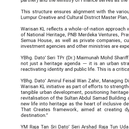
partner) and the Ministry of Finance serves as the
This structure ensures alignment with the vari
Lumpur Creative and Cultural District Master Plan
Warisan KL reflects a whole-of-nation approach w
of National Heritage, PNB Merdeka Ventures, Pra
Semua House, as well as private companies, cul
investment agencies and other ministries are expe
YBhg. Dato’ Seri TPr (Dr.) Maimunah Mohd Shariff
not just a heritage agenda — it is an urban stra
reactivating identity and public life. This is a criti
YBhg. Dato’ Amirul Feisal Wan Zahir, Managing D
Warisan KL initiative as part of efforts to strengt
tangible urban development, positioning heritage 
revitalisation of the Sultan Abdul Samad Building 
new life into heritage as the heart of inclusive 
That Creates framework, aimed at creating dyn
destination.”
YM Raja Tan Sri Dato’ Seri Arshad Raja Tun Uda 