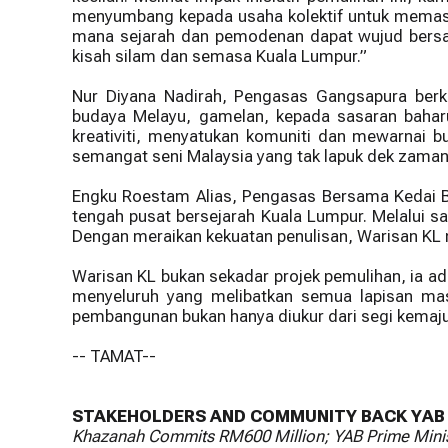
menyumbang kepada usaha kolektif untuk memastik
mana sejarah dan pemodenan dapat wujud bersam
kisah silam dan semasa Kuala Lumpur.”
Nur Diyana Nadirah, Pengasas Gangsapura berk
budaya Melayu, gamelan, kepada sasaran baharu
kreativiti, menyatukan komuniti dan mewarnai
semangat seni Malaysia yang tak lapuk dek zaman
Engku Roestam Alias, Pengasas Bersama Kedai B
tengah pusat bersejarah Kuala Lumpur. Melalui s
Dengan meraikan kekuatan penulisan, Warisan KL 
Warisan KL bukan sekadar projek pemulihan, ia a
menyeluruh yang melibatkan semua lapisan mas
pembangunan bukan hanya diukur dari segi kemajua
-- TAMAT--
STAKEHOLDERS AND COMMUNITY BACK YAB P
Khazanah Commits RM600 Million; YAB Prime Ministe