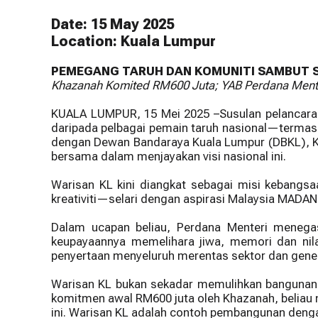
Downt
Pusat Sivik 
Lumpur
Date: 15 May 2025
North S
Location: Kuala Lumpur
PEMEGANG TARUH DAN KOMUNITI SAMBUT S
Khazanah Komited RM600 Juta; YAB Perdana Ment
KUALA LUMPUR, 15 Mei 2025 –Susulan pelancaran
daripada pelbagai pemain taruh nasional—termasuk
dengan Dewan Bandaraya Kuala Lumpur (DBKL), Kha
bersama dalam menjayakan visi nasional ini.
Warisan KL kini diangkat sebagai misi kebangs
kreativiti—selari dengan aspirasi Malaysia MAD
Dalam ucapan beliau, Perdana Menteri menegas
keupayaannya memelihara jiwa, memori dan nilai
penyertaan menyeluruh merentas sektor dan gener
Warisan KL bukan sekadar memulihkan bangunan. 
komitmen awal RM600 juta oleh Khazanah, beliau
ini. Warisan KL adalah contoh pembangunan deng