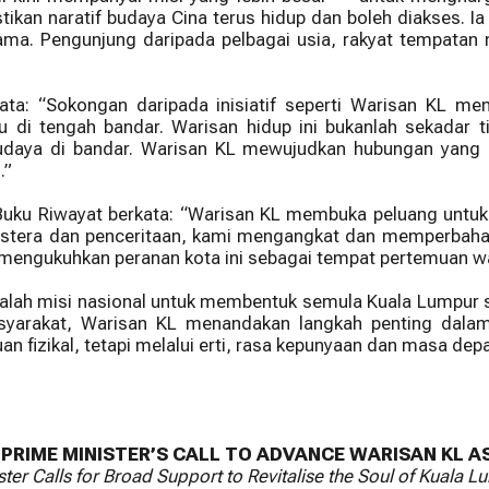
an naratif budaya Cina terus hidup dan boleh diakses. Ia
a. Pengunjung daripada pelbagai usia, rakyat tempatan
ata: “Sokongan daripada inisiatif seperti Warisan KL 
 di tengah bandar. Warisan hidup ini bukanlah sekadar 
 budaya di bandar. Warisan KL mewujudkan hubungan yan
.”
uku Riwayat berkata: “Warisan KL membuka peluang untuk 
astera dan penceritaan, kami mengangkat dan memperbaharui
mengukuhkan peranan kota ini sebagai tempat pertemuan wa
dalah misi nasional untuk membentuk semula Kuala Lumpur 
yarakat, Warisan KL menandakan langkah penting dalam
n fizikal, tetapi melalui erti, rasa kepunyaan dan masa dep
RIME MINISTER’S CALL TO ADVANCE WARISAN KL A
r Calls for Broad Support to Revitalise the Soul of Kuala L