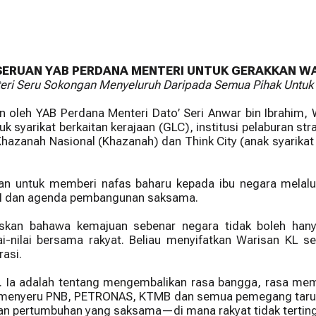
own Kuala
PNBCAP Urban
Bersejarah George Town
Call to R
 Grants 2026
Greening Grants
eafront Programme
Warisan KL
ERUAN YAB PERDANA MENTERI UNTUK GERAKKAN WAR
eri Seru Sokongan Menyeluruh Daripada Semua Pihak Untuk
 oleh YAB Perdana Menteri Dato’ Seri Anwar bin Ibrahim,
 syarikat berkaitan kerajaan (GLC), institusi pelaburan str
zanah Nasional (Khazanah) dan Think City (anak syarikat 
aan untuk memberi nafas baharu kepada ibu negara mela
ANI dan agenda pembangunan saksama.
kan bahawa kemajuan sebenar negara tidak boleh hanya 
-nilai bersama rakyat. Beliau menyifatkan Warisan KL s
asi.
Ia adalah tentang mengembalikan rasa bangga, rasa memi
 menyeru PNB, PETRONAS, KTMB dan semua pemegang taruh n
an pertumbuhan yang saksama—di mana rakyat tidak terting