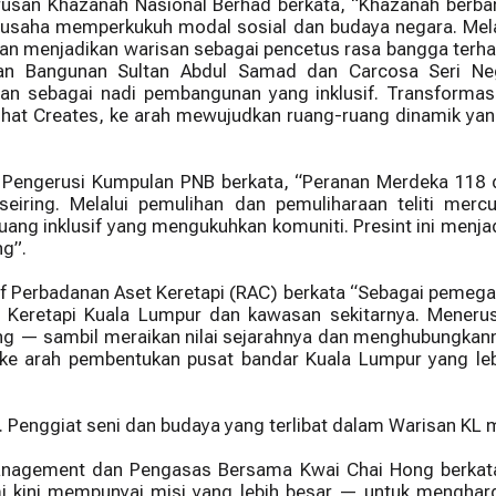
 Urusan Khazanah Nasional Berhad berkata, “Khazanah ber
a usaha memperkukuh modal sosial dan budaya negara. Mela
an menjadikan warisan sebagai pencetus rasa bangga terh
an Bangunan Sultan Abdul Samad dan Carcosa Seri Negar
 sebagai nadi pembangunan yang inklusif. Transformasi 
hat Creates, ke arah mewujudkan ruang-ruang dinamik ya
a, Pengerusi Kumpulan PNB berkata, “Peranan Merdeka 11
eiring. Melalui pemulihan dan pemuliharaan teliti merc
ng inklusif yang mengukuhkan komuniti. Presint ini menjad
ng”.
f Perbadanan Aset Keretapi (RAC) berkata “Sebagai pemega
n Keretapi Kuala Lumpur dan kawasan sekitarnya. Meneru
ing — sambil meraikan nilai sejarahnya dan menghubungkan
e arah pembentukan pusat bandar Kuala Lumpur yang leb
i. Penggiat seni dan budaya yang terlibat dalam Warisan KL
nagement dan Pengasas Bersama Kwai Chai Hong berkata: 
 kami kini mempunyai misi yang lebih besar — untuk menghar