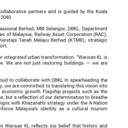
llaborative partners and is guided by the Kuala
 2040.
h Nasional Berhad, MBI Selangor, DBKL, Department
es of Malaysia, Railway Asset Corporation (RAC),
 Keretapi Tanah Melayu Berhad (KTMB), strategic
ort.
r integrated urban transformation. “Warisan KL is
nce. We are not just restoring buildings — we are
oud to collaborate with DBKL in spearheading the
ty, we are committed to translating this vision into
ble economic growth. Flagship projects such as the
s, but a reflection of our determination to breathe
aligns with Khazanah’s strategy under the A Nation
orce Malaysia’s identity as a cultural tourism
 Warisan KL reflects our belief that history and