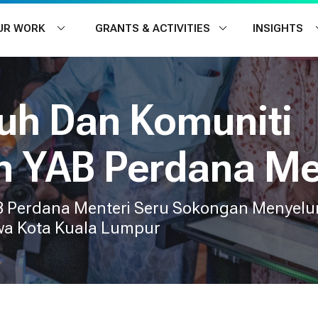
UR WORK
GRANTS & ACTIVITIES
INSIGHTS
GRANTS
GRANTS
INSIGHTS
PPENINGS
AREAS
uh Dan Komuniti
nalytics
ed Economic Development
URBAN
 YAB Perdana Me
ons
RNMENT
PLANNERS
NON-PROFIT
& Social
 Perdana Menteri Seru Sokongan Menyelu
wa Kota Kuala Lumpur
NESSES
ACADEMIA
INDIVIDUALS
6
08 JUL 2
mula Fort Cornwallis, Sinar Baharu Buat
Downtown