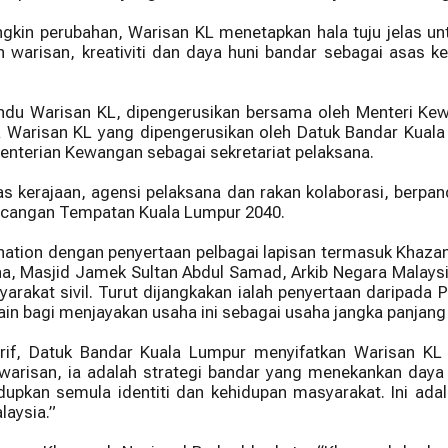
ngkin perubahan, Warisan KL menetapkan hala tuju jelas 
dikan warisan, kreativiti dan daya huni bandar sebagai asas
du Warisan KL, dipengerusikan bersama oleh Menteri Kew
 Warisan KL yang dipengerusikan oleh Datuk Bandar Kuala 
enterian Kewangan sebagai sekretariat pelaksana.
ntas kerajaan, agensi pelaksana dan rakan kolaborasi, berp
ancangan Tempatan Kuala Lumpur 2040.
tion dengan penyertaan pelbagai lapisan termasuk Khazan
a, Masjid Jamek Sultan Abdul Samad, Arkib Negara Malays
yarakat sivil. Turut dijangkakan ialah penyertaan daripa
ain bagi menjayakan usaha ini sebagai usaha jangka panjang
rif, Datuk Bandar Kuala Lumpur menyifatkan Warisan KL
arisan, ia adalah strategi bandar yang menekankan daya
upkan semula identiti dan kehidupan masyarakat. Ini ad
laysia.”