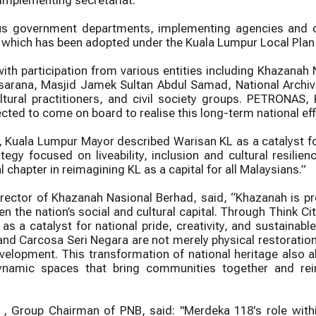
 implementing secretariat.
ous government departments, implementing agencies and co
, which has been adopted under the Kuala Lumpur Local Plan
ith participation from various entities including Khazana
sarana, Masjid Jamek Sultan Abdul Samad, National Archiv
tural practitioners, and civil society groups. PETRONAS,
cted to come on board to realise this long-term national eff
, Kuala Lumpur Mayor described Warisan KL as a catalyst fo
tegy focused on liveability, inclusion and cultural resilie
cal chapter in reimagining KL as a capital for all Malaysians.”
irector of Khazanah Nasional Berhad, said, “Khazanah is pr
hen the nation’s social and cultural capital. Through Think Ci
as a catalyst for national pride, creativity, and sustaina
and Carcosa Seri Negara are not merely physical restoration
development. This transformation of national heritage also 
amic spaces that bring communities together and reinf
, Group Chairman of PNB, said: "Merdeka 118's role within