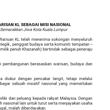
Town Grants
evitalise Kuala Lumpur’s Historic Core
Climate Adaptation
Programme
Programme
ISAN KL SEBAGAI MISI NASIONAL
 Semarakkan Jiwa Kota Kuala Lumpur
 Warisan KL telah menerima sokongan menyeluruh
ategik, penggiat budaya serta komuniti tempatan –
milik penuh Khazanah) bertindak sebagai peneraju
lui pembangunan berasaskan warisan, budaya dan
diukur dengan pencakar langit, tetapi melalui
ebagai sebuah insiatif nasional yang memerlukan
liki dan peluang kepada rakyat Malaysia. Dengan
asional lain untuk turut serta menjayakan usaha
gal, malah diberdayakan.